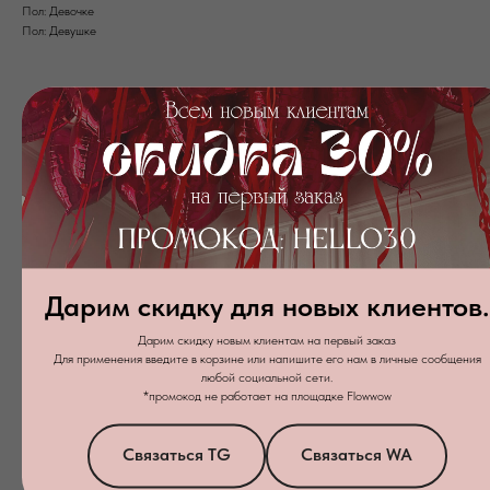
Пол: Девочке
Пол: Девушке
Дарим скидку для новых клиентов.
Дарим скидку новым клиентам на первый заказ
Для применения введите в корзине или напишите его нам в личные сообщения
любой социальной сети.
Я даю
согласие на обработку персональных данных
в соответствии с
политикой конфиденциальности
*промокод не работает на площадке Flowwow
Заказать звонок
Связаться TG
Связаться WA