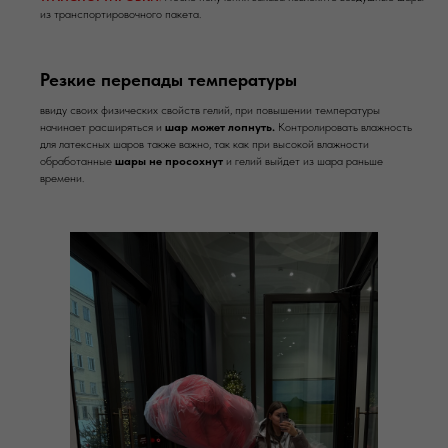
из транспортировочного пакета.
Резкие перепады температуры
ввиду своих физических свойств гелий, при повышении температуры
начинает расширяться и
шар может лопнуть.
Контролировать влажность
для латексных шаров также важно, так как при высокой влажности
обработанные
шары не просохнут
и гелий выйдет из шара раньше
времени.