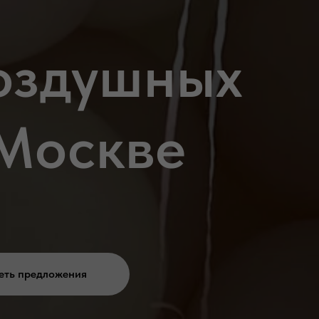
оздушных
Москве
еть предложения