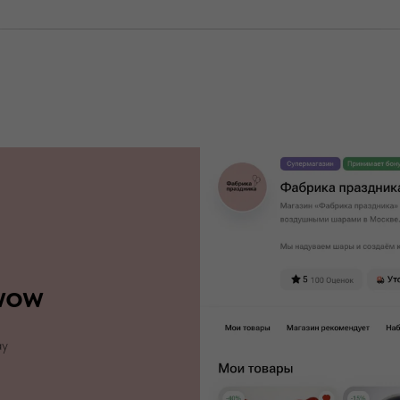
wow
ау