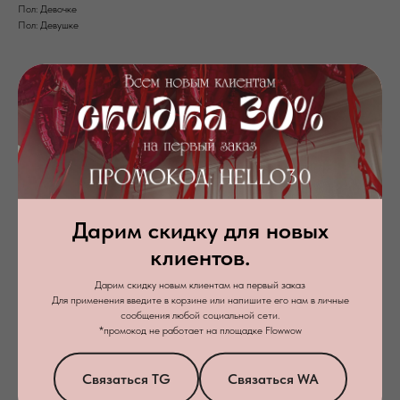
Пол: Девочке
Пол: Девушке
Дарим скидку для новых
клиентов.
+7
Дарим скидку новым клиентам на первый заказ
Для применения введите в корзине или напишите его нам в личные
Я даю
согласие на обработку персональных данных
в соответствии с
сообщения любой социальной сети.
политикой конфиденциальности
*промокод не работает на площадке Flowwow
Заказать звонок
Связаться TG
Связаться WA