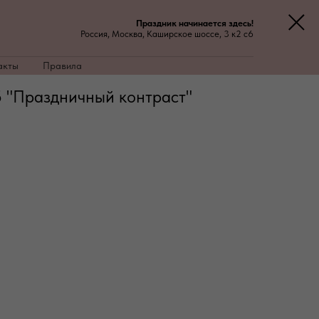
Праздник начинается здесь!
Россия, Москва, Каширское шоссе, 3 к2 с6
акты
Правила
 "Праздничный контраст"