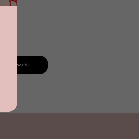
азать звонок
альности