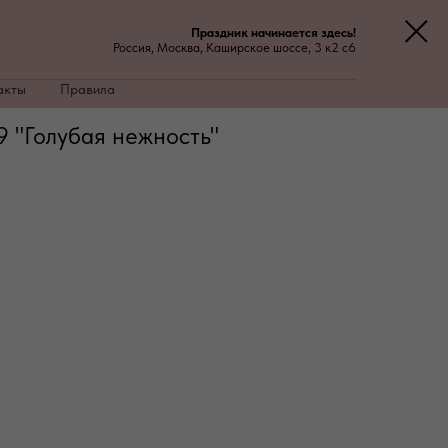
Праздник начинается здесь!
Россия, Москва, Каширское шоссе, 3 к2 с6
акты
Правила
 "Голубая нежность"