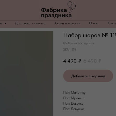
ры
Доставка и оплата
Акции и новости
О нас
Конт
Набор шаров № 119
Фабрика праздника
SKU:
119
4 490
₽
6 490
₽
Добавить в корзину
Пол: Мальчику
Пол: Мужчине
Пол: Девочке
Пол: Девушке