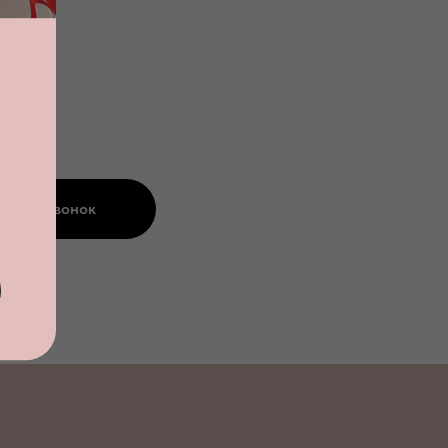
азать звонок
альности