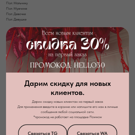
Пол: Мальчику
Пол: Мужчине
Пол: Девочке
Пол: Девушке
Дарим скидку для новых
клиентов.
+7
Дарим скидку новым клиентам на первый заказ
Для применения введите в корзине или напишите его нам в личные
сообщения любой социальной сети.
Я даю
согласие на обработку персональных данных
в соответствии с
*промокод не работает на площадке Flowwow
политикой конфиденциальности
Связаться TG
Связаться WA