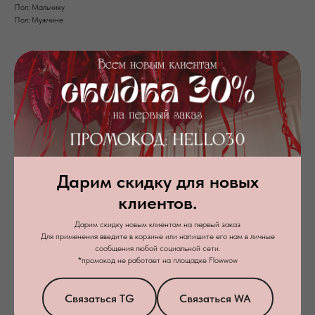
Пол: Мальчику
Пол: Мужчине
Дарим скидку для новых
клиентов.
+7
Дарим скидку новым клиентам на первый заказ
Для применения введите в корзине или напишите его нам в личные
Я даю
согласие на обработку персональных данных
в соответствии с
сообщения любой социальной сети.
политикой конфиденциальности
*промокод не работает на площадке Flowwow
Заказать звонок
Связаться TG
Связаться WA