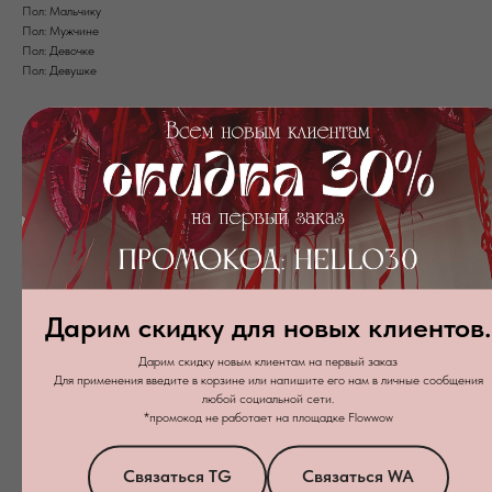
Пол: Мальчику
Пол: Мужчине
Пол: Девочке
Пол: Девушке
Дарим скидку для новых клиентов.
+7
Дарим скидку новым клиентам на первый заказ
Для применения введите в корзине или напишите его нам в личные сообщения
любой социальной сети.
*промокод не работает на площадке Flowwow
Я даю
согласие на обработку персональных данных
в соответствии с
политикой конфиденциальности
Связаться TG
Связаться WA