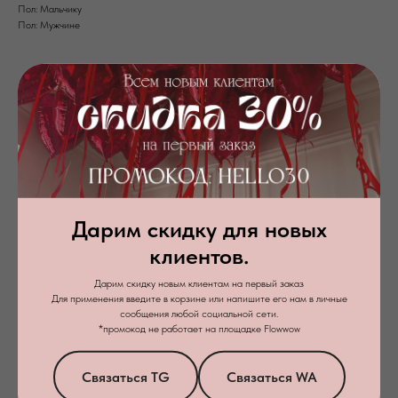
Пол: Мальчику
Пол: Мужчине
Дарим скидку для новых
клиентов.
Дарим скидку новым клиентам на первый заказ
Для применения введите в корзине или напишите его нам в личные
Я даю
согласие на обработку персональных данных
в соответствии с
сообщения любой социальной сети.
политикой конфиденциальности
*промокод не работает на площадке Flowwow
Заказать звонок
Связаться TG
Связаться WA