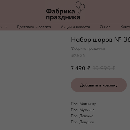
ры
Доставка и оплата
Акции и новости
О нас
Конт
Набор шаров № 36 
Фабрика праздника
SKU:
36
7 490
₽
10 990
₽
Добавить в корзину
Пол: Мальчику
Пол: Мужчине
Пол: Девочке
Пол: Девушке