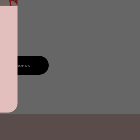
азать звонок
альности