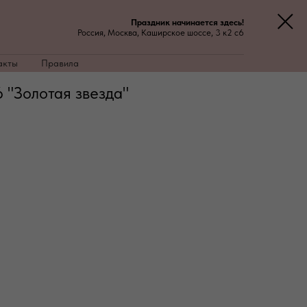
Праздник начинается здесь!
Россия, Москва, Каширское шоссе, 3 к2 с6
акты
Правила
"Золотая звезда"