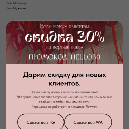
Пол: Мальчику
Пол: Мужчине
Дарим скидку для новых
клиентов.
+7
Дарим скидку новым клиентам на первый заказ
Для применения введите в корзине или напишите его нам в личные
Я даю
согласие на обработку персональных данных
в соответствии с
сообщения любой социальной сети.
политикой конфиденциальности
*промокод не работает на площадке Flowwow
Заказать звонок
Связаться TG
Связаться WA