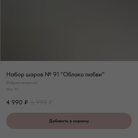
Набор шаров № 91 "Облако любви"
Фабрика праздника
SKU:
91
4 990
₽
6 990
₽
Добавить в корзину