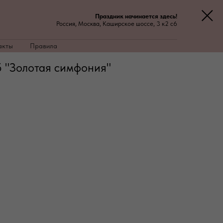
Праздник начинается здесь!
Россия, Москва, Каширское шоссе, 3 к2 с6
акты
Правила
 "Золотая симфония"