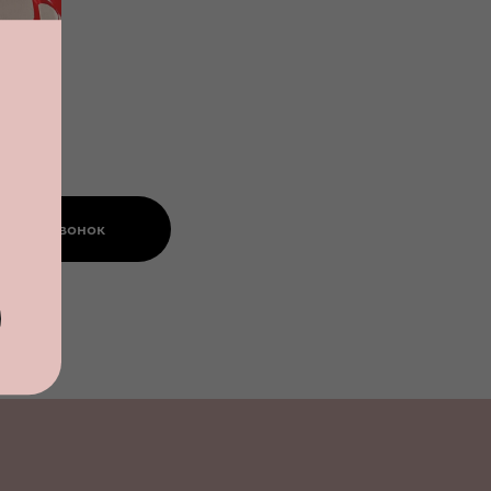
азать звонок
альности