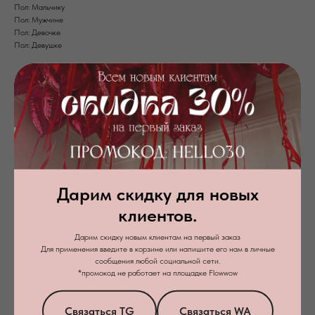
Пол: Мальчику
Пол: Мужчине
Пол: Девочке
Пол: Девушке
Дарим скидку для новых
клиентов.
Дарим скидку новым клиентам на первый заказ
Для применения введите в корзине или напишите его нам в личные
сообщения любой социальной сети.
Я даю
согласие на обработку персональных данных
в соответствии с
*промокод не работает на площадке Flowwow
политикой конфиденциальности
Связаться TG
Связаться WA