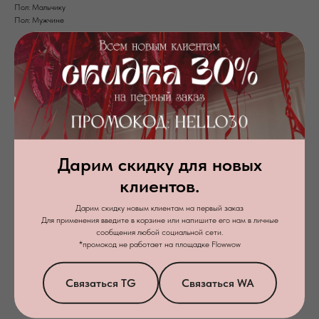
Пол: Мальчику
Пол: Мужчине
Дарим скидку для новых
клиентов.
+7
Дарим скидку новым клиентам на первый заказ
Для применения введите в корзине или напишите его нам в личные
сообщения любой социальной сети.
*промокод не работает на площадке Flowwow
Я даю
согласие на обработку персональных данных
в соответствии с
политикой конфиденциальности
Связаться TG
Связаться WA
Заказать звонок