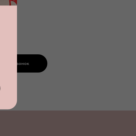
азать звонок
альности