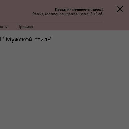
Праздник начинается здесь!
Россия, Москва, Каширское шоссе, 3 к2 с6
акты
Правила
 "Мужской стиль"