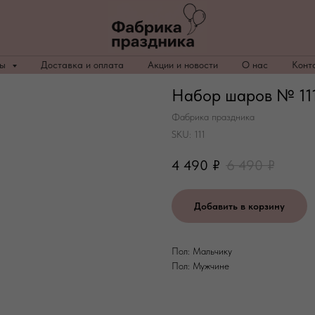
ры
Доставка и оплата
Акции и новости
О нас
Конт
Набор шаров № 111
Фабрика праздника
SKU:
111
4 490
₽
6 490
₽
Добавить в корзину
Пол: Мальчику
Пол: Мужчине