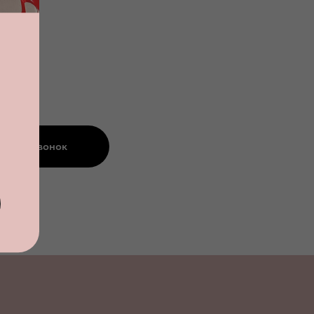
азать звонок
альности