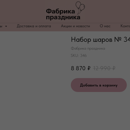
ры
Доставка и оплата
Акции и новости
О нас
Конт
Набор шаров № 3
Фабрика праздника
SKU:
346
8 870
₽
12 990
₽
Добавить в корзину