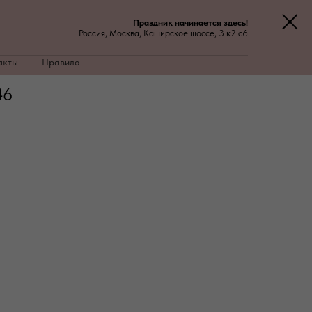
Праздник начинается здесь!
Россия, Москва, Каширское шоссе, 3 к2 с6
акты
Правила
46