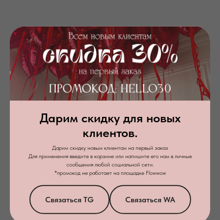
Дарим скидку для новых
клиентов.
Дарим скидку новым клиентам на первый заказ
Я даю
согласие на обработку персональных данных
в соответствии с
Для применения введите в корзине или напишите его нам в личные
политикой конфиденциальности
сообщения любой социальной сети.
*промокод не работает на площадке Flowwow
Заказать звонок
Связаться TG
Связаться WA