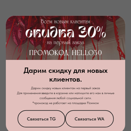
Дарим скидку для новых
+7
клиентов.
Дарим скидку новым клиентам на первый заказ
Я даю
согласие на обработку персональных данных
в соответствии с
Для применения введите в корзине или напишите его нам в личные
политикой конфиденциальности
сообщения любой социальной сети.
*промокод не работает на площадке Flowwow
Заказать звонок
Связаться TG
Связаться WA