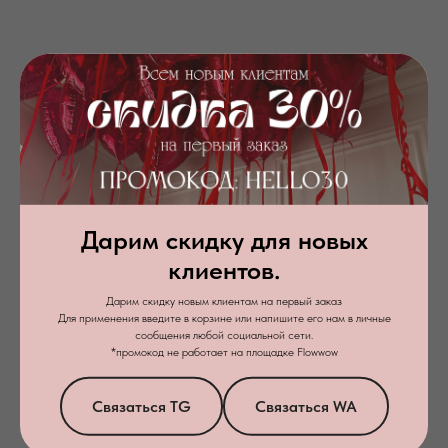
Дарим скидку для новых
+7
клиентов.
Дарим скидку новым клиентам на первый заказ
Я даю
согласие на обработку персональных данных
в соответствии с
Для применения введите в корзине или напишите его нам в личные
политикой конфиденциальности
сообщения любой социальной сети.
*промокод не работает на площадке Flowwow
Заказать звонок
Связаться TG
Связаться WA