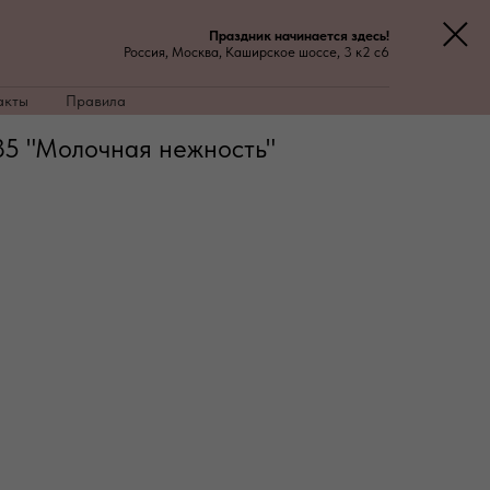
Праздник начинается здесь!
Россия, Москва, Каширское шоссе, 3 к2 с6
акты
Правила
5 "Молочная нежность"