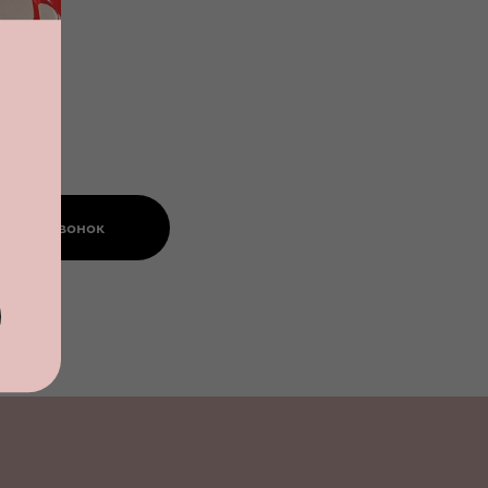
азать звонок
альности