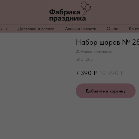
ры
Доставка и оплата
Акции и новости
О нас
Конт
Набор шаров № 28
Фабрика праздника
SKU:
285
7 390
₽
10 990
₽
Добавить в корзину