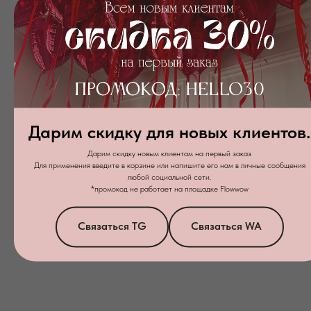
Набор шаров № 346
8 870
₽
12 990
₽
Дарим скидку для новых клиентов.
Подробнее
Дарим скидку новым клиентам на первый заказ
Для применения введите в корзине или напишите его нам в личные сообщения
любой социальной сети.
В корзину
*промокод не работает на площадке Flowwow
Связаться TG
Связаться WA