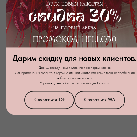
Набор шаров № 350
3 690
₽
5 490
₽
Дарим скидку для новых клиентов.
Подробнее
Дарим скидку новым клиентам на первый заказ
Для применения введите в корзине или напишите его нам в личные сообщения
любой социальной сети.
В корзину
*промокод не работает на площадке Flowwow
Связаться TG
Связаться WA