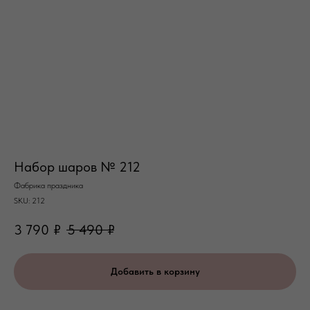
Набор шаров № 212
Фабрика праздника
SKU:
212
3 790
₽
5 490
₽
Добавить в корзину