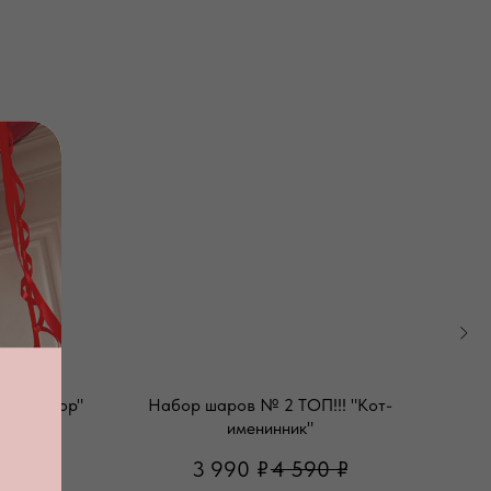
й трактор"
Набор шаров № 2 ТОП!!! "Кот-
именинник"
₽
3 990
₽
4 590
₽