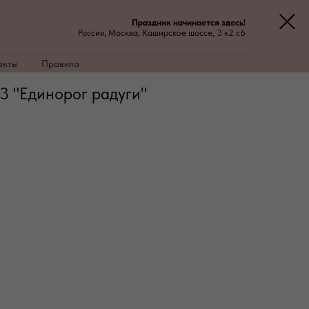
Праздник начинается здесь!
Россия, Москва, Каширское шоссе, 3 к2 с6
акты
Правила
 "Единорог радуги"