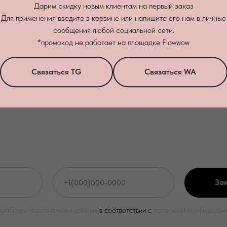
Дарим скидку новым клиентам на первый заказ
Подробнее
Подробнее
Для применения введите в корзине или напишите его нам в личные
сообщения любой социальной сети.
В корзину
В корзину
*промокод не работает на площадке Flowwow
Связаться TG
Связаться WA
Зак
бработку персональных данных
в соответствии с
политикой конфиденци