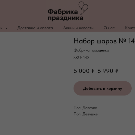
ры
Доставка и оплата
Акции и новости
О нас
Конт
Набор шаров № 143
Фабрика праздника
SKU:
143
5 000
₽
6 990
₽
Добавить в корзину
Пол: Девочке
Пол: Девушке