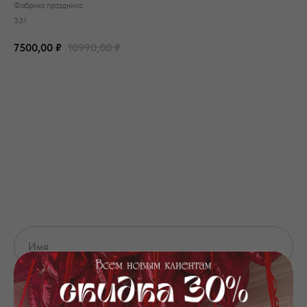
Фабрика праздника
331
7500,00
₽
10990,00
₽
Добавить в корзину
+7